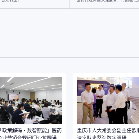
「政策解码・数智赋能」医药
重庆市人大常委会副主任欧
企业营销合规闭门沙龙圆满落
清率队来葵海数字调研