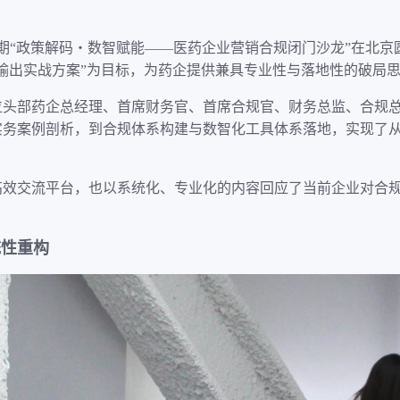
第二期“政策解码・数智赋能——医药企业营销合规闭门沙龙”在北
输出实战方案”为目标，为药企提供兼具专业性与落地性的破局
位头部药企总经理、首席财务官、首席合规官、财务总监、合规
实务案例剖析，到合规体系构建与数智化工具体系落地，实现了
高效交流平台，也以系统化、专业化的内容回应了当前企业对合
统性重构