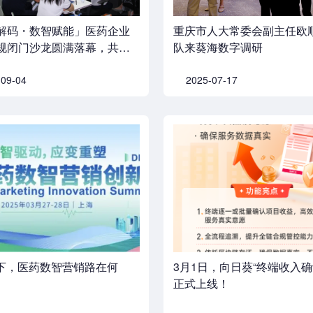
解码・数智赋能」医药企业
重庆市人大常委会副主任欧
规闭门沙龙圆满落幕，共筑
队来葵海数字调研
规新生态
-09-04
2025-07-17
潮下，医药数智营销路在何
3月1日，向日葵“终端收入确
正式上线！