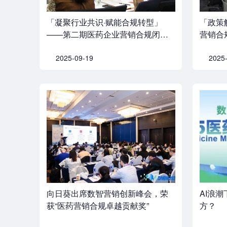
「凝聚行业共识·赋能合规转型」
「政策
——第二期医药企业营销合规闭门
营销合
沙龙成功举办
行业合
2025-09-19
2025
向日葵出席数智营销创新峰会，荣
AI浪
获“医药营销合规卓越贡献奖”
方？